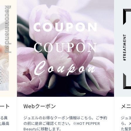
ート
Webクーポン
メ
よる異
ジュエルのお得なクーポン情報はこちら。ご予約
ジュ
上最高
の前に是非ご確認ください。※HOT PEPPER
ら。
Beautyに移動します。
た髪