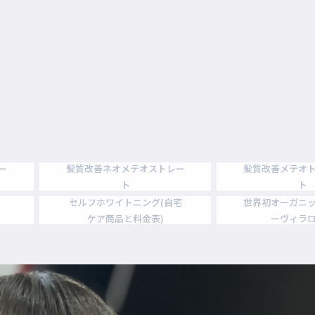
リー
髪質改善ネオメテオストレー
髪質改善メテオ
ト
ト
セルフホワイトニング(自宅
世界初オーガニ
ケア商品と料金表)
ーヴィラ