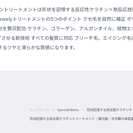
ラチントリートメントは形状を記憶する反応性ケラチン×熱反応技
jewelyトリートメントの5つのポイント クセ毛を自然に補正 
分を贅沢配合 ケラチン、コラーゲン、アルガンオイル、植物エキス
”させる新技術 すべての髪質に対応 ブリーチ毛、エイジング毛
するツヤと滑らかな質感になります。
トップページ
Special Menu
形状記憶する反応型ケラチント
形状記憶する反応型ケラチントリートメント｜鹿児島・天文館の美容室・髪質改