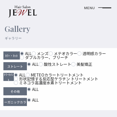
Gallery
ギャラリー
ALL
メンズ
メテオカラー
透明感カラー
ｶﾗｰ・ｶｯﾄ
ダブルカラー、ブリーチ
ALL
酸性ストレート
美髪矯正
ストレート
ﾄﾘｰﾄﾒﾝ
ALL
METEOカラートリートメント
形状記憶する反応型ケラチン トリートメント
ﾄ
ミネコラ高濃度水素トリートメント
ALL
その他
ヴィラロドラオ
ALL
ーガニックカラ
ー